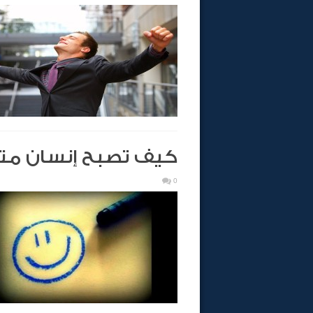
كيف تصبح إنسان متف
0