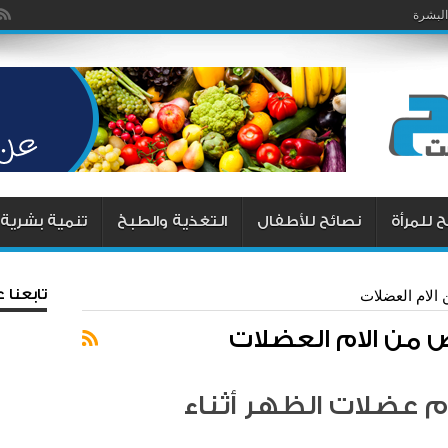
يزما
البشرة
 للمرأة
نصائح للأطفال
التغذية والطبخ
تنمية بشرية
تابعنا
الام العضلات
 من الام العضلات
 عضلات الظهر أثناء