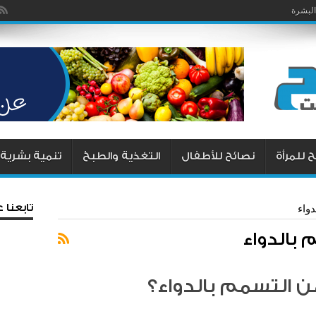
البشرة
 للمرأة
نصائح للأطفال
التغذية والطبخ
تنمية بشرية
تابعنا
واء
 بالدواء
التسمم بالدواء؟