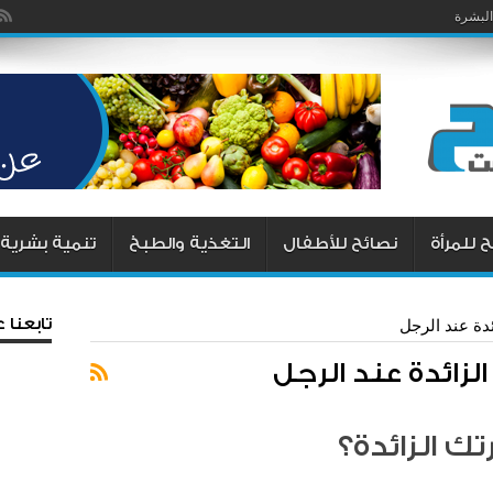
يزما
البشرة
 للمرأة
نصائح للأطفال
التغذية والطبخ
تنمية بشرية
تابعنا
دة عند الرجل
الزائدة عند الرجل
 الزائدة؟