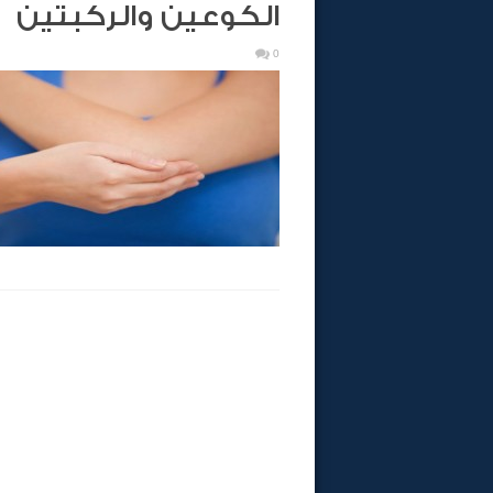
الكوعين والركبتين
0