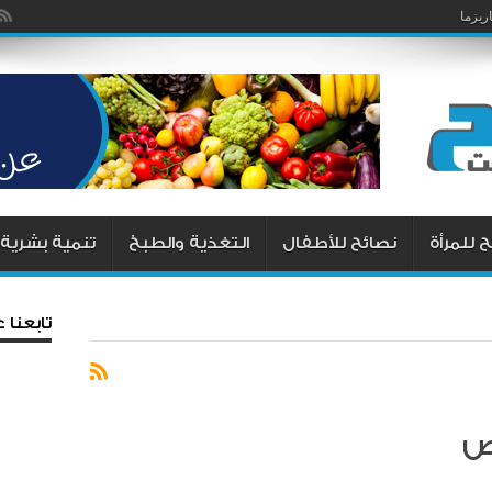
يزما
 للمرأة
نصائح للأطفال
التغذية والطبخ
تنمية بشرية
تابعنا
ص