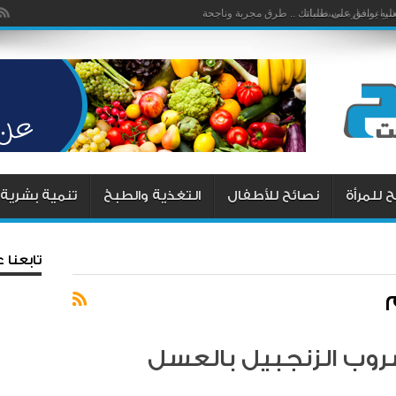
ليه يوافق على طلباتك .. طرق مجربة وناجحة
 للمرأة
نصائح للأطفال
التغذية والطبخ
تنمية بشرية
تابعنا
روب الزنجبيل بالعسل