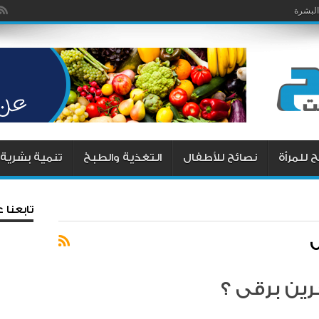
البشرة
 للمرأة
نصائح للأطفال
التغذية والطبخ
تنمية بشرية
تابعنا
ين برقى ؟