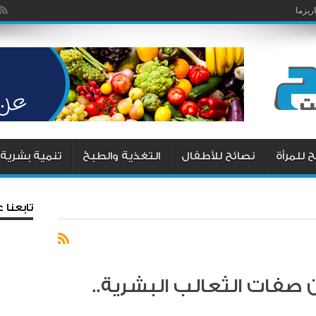
يزما
 للمرأة
نصائح للأطفال
التغذية والطبخ
تنمية بشرية
تابعنا
صفات الثعالب البشرية..