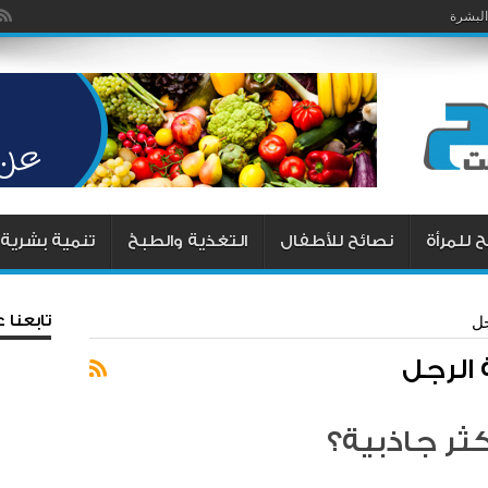
البشرة
 للمرأة
نصائح للأطفال
التغذية والطبخ
تنمية بشرية
تابعنا
جل
 الرجل
ر جاذبية؟