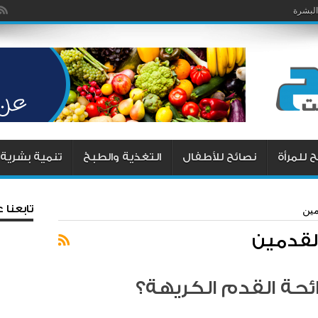
البشرة
 للمرأة
نصائح للأطفال
التغذية والطبخ
تنمية بشرية
تابعنا
مين
القدمين
حة القدم الكريهة؟