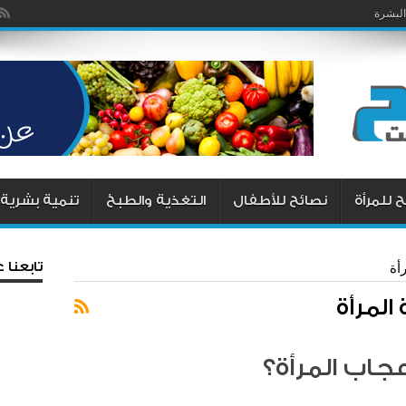
البشرة
 للمرأة
نصائح للأطفال
التغذية والطبخ
تنمية بشرية
تابعنا
أة
المرأة
اب المرأة؟