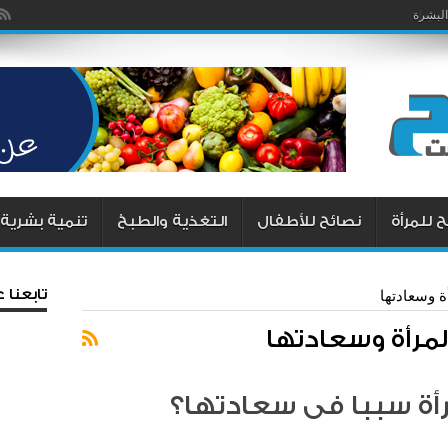
يزما
البشرة
 للمرأة
نصائح للأطفال
التغذية والطبخ
تنمية بشرية
تابعنا
 وسعادتها
مرأة وسعادتها
ة سببا فى سعادتها؟