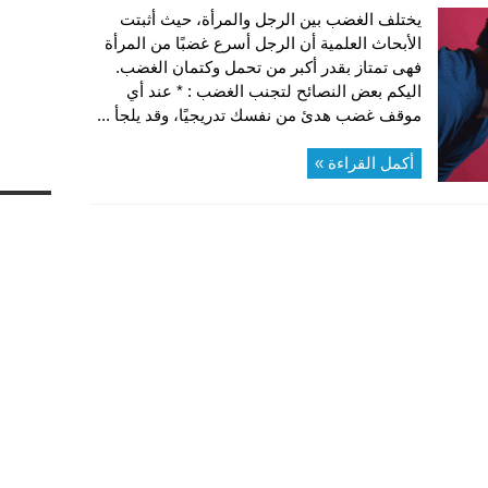
يختلف الغضب بين الرجل والمرأة، حيث أثبتت
الأبحاث العلمية أن الرجل أسرع غضبًا من المرأة
فهى تمتاز بقدر أكبر من تحمل وكتمان الغضب.
اليكم بعض النصائح لتجنب الغضب : * عند أي
موقف غضب هدئ من نفسك تدريجيًا، وقد يلجأ ...
أكمل القراءة »