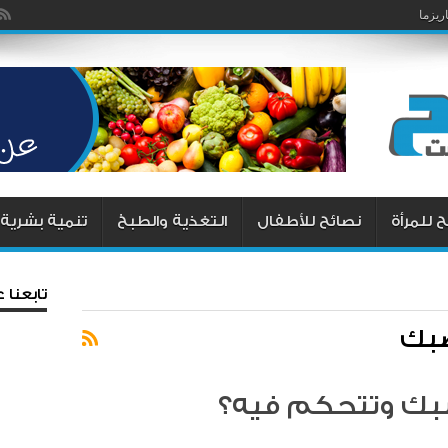
يزما
ليه يوافق على طلباتك .. طرق مجربة وناجحة
 للمرأة
نصائح للأطفال
التغذية والطبخ
تنمية بشرية
تابعنا
بك
بك وتتحكم فيه؟