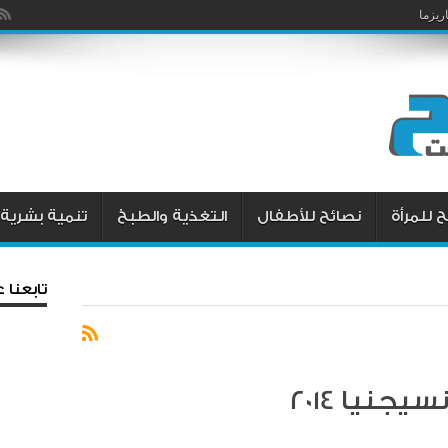
يزما
 للمرأة
نصائح للأطفال
التغذية والطبخ
تنمية بشرية
تابعنا
يجنيا 2014