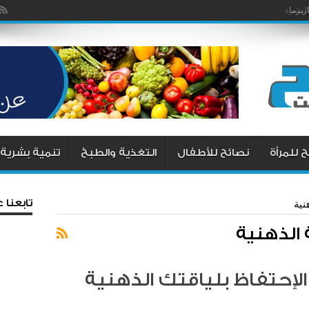
يزما
 للمرأة
نصائح للأطفال
التغذية والطبخ
تنمية بشرية
تابعنا
نية
 الذهنية
لإحتفاظ بلياقتك الذهنية