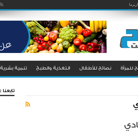
يزما
 للمرأة
نصائح للأطفال
التغذية والطبخ
تنمية بشرية
تابعنا
ي
ادي