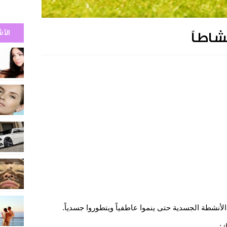
الأ
اطاً
لأنشطة الجسدية حتى ينموا عاطفياً ويتطوروا جسدياً.
ك: