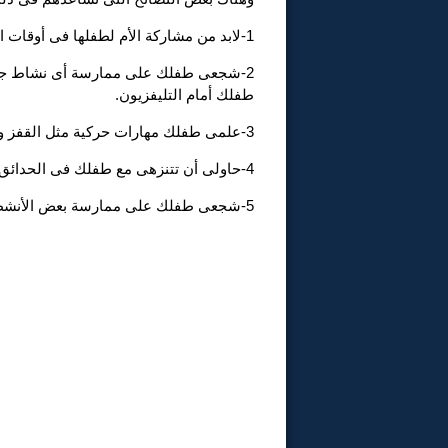
1-لابد من مشاركة الأم لطفلها فى أوقات اللعب أو مشاركته أيضاً فى بعض الأنشطة التى يقوم بها .
2-شجعى طفلك على ممارسة أى نشاط جسد
طفلك أمام التليفزيون.
3-علمى طفلك مهارات حركية مثل القفز و الجرى.
4-حاولى أن تتنزهى مع طفلك فى الحدائق واتركى طفلك يمشى قليلاً.
5-شجعى طفلك على ممارسة بعض الأنشطة كالسباحة والجمباز.