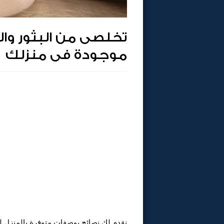
تخلصى من البثور وال
موجودة فى منزلك
نقدم لكِ نصائح بوصفات متوفرة بالمنزل ل