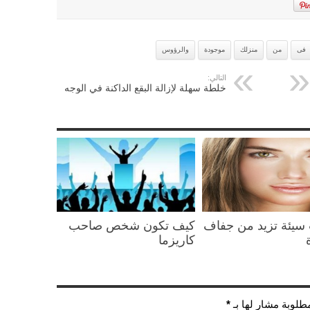
فى
من
منزلك
موجودة
والرؤوس
التالي:
خلطة سهلة لإزالة البقع الداكنة في الوجه
سيئة تزيد من جفاف
كيف تكون شخص صاحب
كاريزما
مطلوبة مشار لها بـ
*