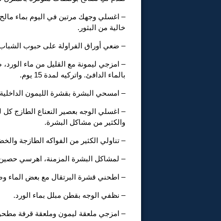
– اغسلي وجهك مرتين في اليوم بماء مالح
خالية من البثور.
– ضعي أوراق الفراولة على حبوب الشباب ل
– امزجي ليمونة مع القليل من ماء الورد
بالماء الدافئ. واتركيه لمدة 15 يوم.
– امسحي البشرة بقشرة الليمون الداخلية ا
– اغسلي الوجه بعصير النعناع الطازج كل ل
والكثير من مشاكل البشرة.
– تناولي الكثير من الفواكه الطازجة والخ
– لمشاكل البشرة المزمنة، اهرسي حصين 
– اطحني قشرة البرتقال مع بعض الماء وض
– نظفي الوجه بقطن مبلل بماء الورد.
– امزجي ملعقة ليمون وملعقة قرفة مطحون