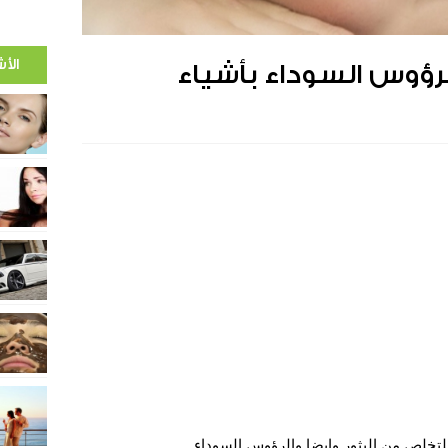
الأ
رؤوس السوداء بأشياء
لتخلص من البثور وايضا والرؤوس السوداء