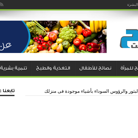
يزما
 للمرأة
نصائح للأطفال
التغذية والطبخ
تنمية بشرية
تابعنا
بثور والرؤوس السوداء بأشياء موجودة فى منزلك