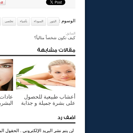
الوسوم :
البثور
السوداء
بأشياء
تخلصى
السابق:
كيف تكون شخصاً مثالياً؟
مقالات مشابهة
أعشاب طبيعية للحصول
عادات 
على بشرة جميلة و جذابة
البشرة
اضف رد
لن يتم نشر البريد الإلكتروني . الحقول ال