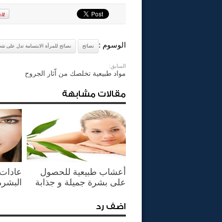
الوسوم :
نصائح
نصائح للمرأة الابتسامة تدل على ش
السابق:
مواد طبيعية تخلصك من اّثار الجروح
مقالات مشابهة
أعشاب طبيعية للحصول
عادات 
على بشرة جميلة و جذابة
البشرة
اضف رد