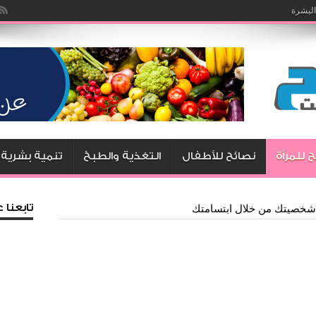
يزما
البشرة
 للمرأة
نصائح للأطفال
التغذية والطبخ
تنمية بشرية
تابعنا
شخصيتك من خلال ابتسامتك