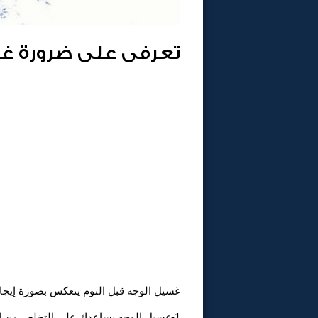
تعرفى على ضرورة غس
غسيل الوجه قبل النوم ينعكس بصورة إيجاب
1-غسيل الوجه يساعدك على التخلص من الأتربة و بقايا الماكياج فهذه الأتربة تقوم بغلق المسام.