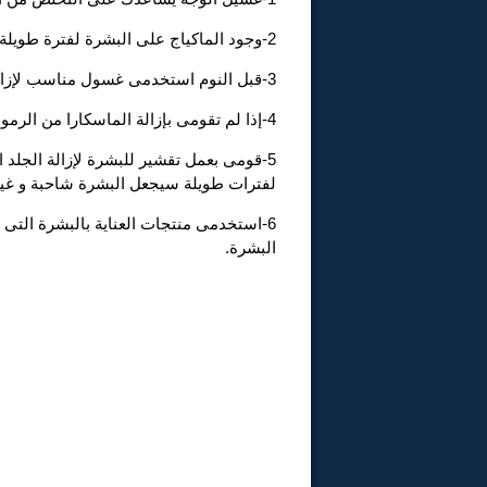
2-وجود الماكياج على البشرة لفترة طويلة يقوم بغلق المسام مما يؤدى لظهور حب الشباب و البثور.
3-قبل النوم استخدمى غسول مناسب لإزالة الماكياج.
4-إذا لم تقومى بإزالة الماسكارا من الرموش سوف تؤدى لتكسير الرموش و تسبب احمرار للعين.
5-قومى بعمل تقشير للبشرة لإزالة الجلد 
لفترات طويلة سيجعل البشرة شاحبة و غير
6-استخدمى منتجات العناية بالبشرة التى 
البشرة.