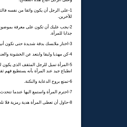
1-على الرجل أن يكون واثقا من نفسه فالثق
للأخرين.
2-يجب عليك أن تكون على معرفة بموضوع
جذابا للمرأة.
3-اختار ملابسك بدقة شديدة حتى تكون أنيقا مما يجعل المرأة تعجب بك وتنجذب نحوك.
4-كن مهذبا ولبقا وابتعد عن الخشونة والعنف لأن المرأة تميل لحب الرجل المهذب واللطيف .
5-المرأة تميل للرجل المثقف الذى يكون 
انطباع جيد عند المرأة بأنه يستطيع فهم ثق
6-تمتع بروح الدعابة والنكتة.
7-احترم المرأة واستمع اليها عندما تتحدث حتى تترك انطباع جيد لديها.
8-حاول أن تعطى المرأة هدية رمزية فلا تلجأ لهدية باهظة الثمن.