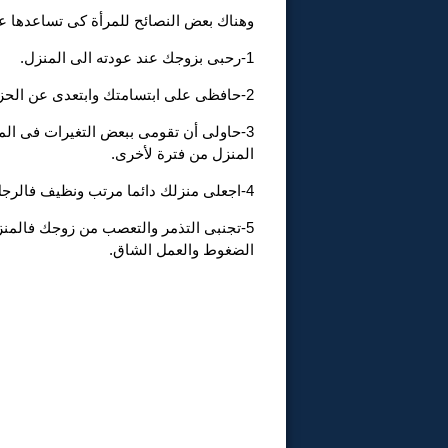
وهناك بعض النصائح للمرأة كى تساعدها ع
1-رحبى بزوجك عند عودته الى المنزل.
2-حافظى على ابتسامتك وابتعدى عن الحزن.
3-حاولى أن تقومى ببعض التغيرات فى ال
المنزل من فترة لأخرى.
4-اجعلى منزلك دائما مرتب ونظيف فالرجل يقدر المرأة التى تعمل على نظافة المنزل وترتيبه.
5-تجنبى التذمر والتعصب من زوجك فالمنز
الضغوط والعمل الشاق.