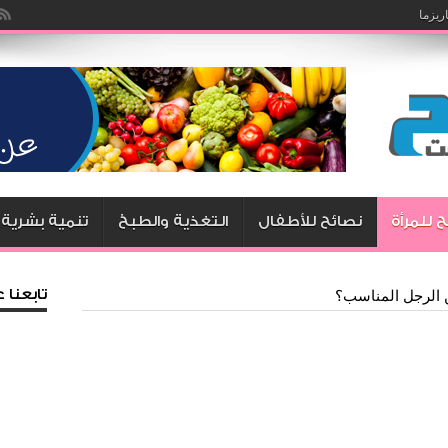
يزما
ليه يوافق على طلباتك .. طرق مجربة وناجحة
 للمرأة
نصائح للأطفال
التغذية والطبخ
تنمية بشرية
تابعنا
 الرجل المناسب؟