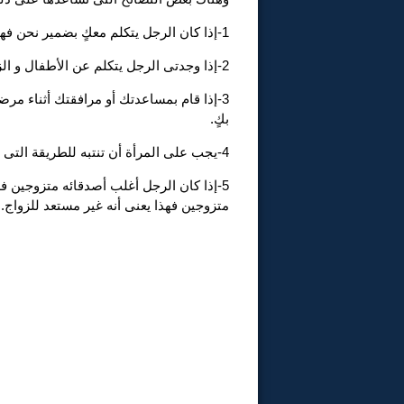
1-إذا كان الرجل يتكلم معكٍ بضمير نحن فهذا يدل على أنه يفكر فى المستقبل معكٍ .
2-إذا وجدتى الرجل يتكلم عن الأطفال و الزواج فهذا يعنى أنه مناسب للإرتباط و يتحدث بجدية شديدة.
3-إذا قام بمساعدتك أو مرافقتك أثناء مرض
بكٍ.
4-يجب على المرأة أن تنتبه للطريقة التى يتخذ بها القرار و هل هذا الشخص مناسب أم لا.
5-إذا كان الرجل أغلب أصدقائه متزوجين فهذ
متزوجين فهذا يعنى أنه غير مستعد للزواج.