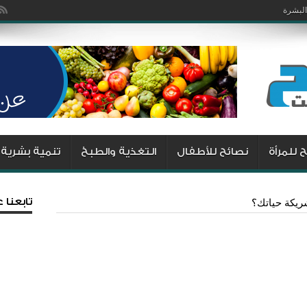
يزما
البشرة
 للمرأة
نصائح للأطفال
التغذية والطبخ
تنمية بشرية
تابعنا
ريكة حياتك؟