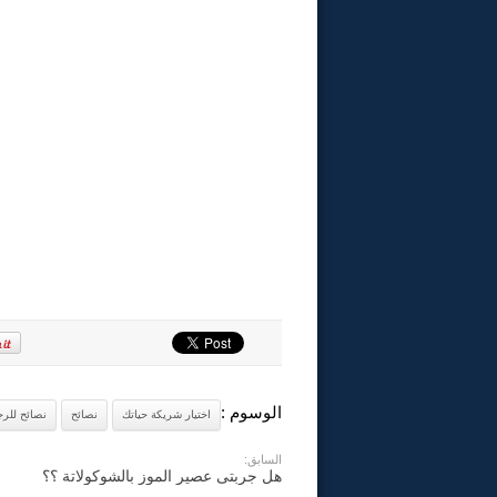
الوسوم :
اختيار شريكة حياتك
نصائح
نصائح للر
السابق:
هل جربتى عصير الموز بالشوكولاتة ؟؟