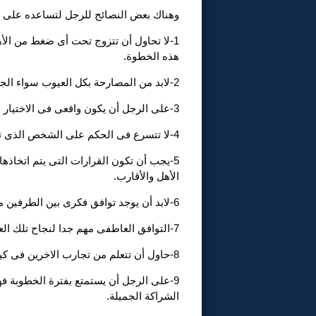
وهناك بعض النصائح للرجل لتساعده على 
1-لا تحاول أن تتزوج تحت أى ضغط من الأ
هذه الخطوة.
2-لابد من المصارحة بكل العيوب سواء الجسدية أو الشخصية.
3-على الرجل أن يكون واقعى فى الاختيار ولا يكون خياليا.
4-لا تتسرع فى الحكم على الشخص الذى ترتبط به بل لابد أن تقوم بقياس كل جوانب الشخصية .
5-يجب أن تكون القرارات التى يتم اتخاذ
الأهل والأقارب.
6-لابد أن يوجد توافق فكرى بين الطرفين من خلال الاهتمامات المشتركة.
7-التوافق العاطفى مهم جدا لنجاح تلك العلاقة.
8-حاول أن تتعلم من تجارب الاخرين فى كيفية ادارة الحياة.
9-على الرجل أن يستمتع بفترة الخطوبة 
الشراكة الجميلة.