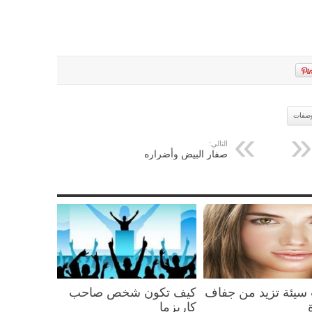
صفات
التالي:
صفار البيض وأضراره
سيئة تزيد من جفاف
كيف تكون شخص صاحب
كاريزما