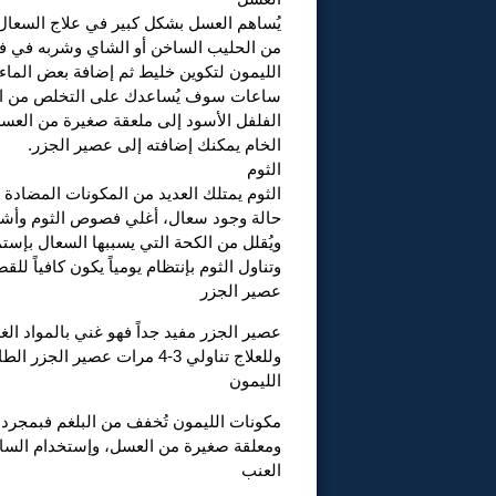
يُساهم العسل بشكل كبير في علاج السع
من الحليب الساخن أو الشاي وشربه في ف
ساعات سوف يُساعدك على التخلص من المخ
الفلفل الأسود إلى ملعقة صغيرة من العسل و
الخام يمكنك إضافته إلى عصير الجزر.
الثوم
الثوم يمتلك العديد من المكونات المضادة ل
حالة وجود سعال، أغلي فصوص الثوم وأشرب
ويُقلل من الكحة التي يسببها السعال بإستم
وتناول الثوم بإنتظام يومياً يكون كافياً لل
عصير الجزر
عصير الجزر مفيد جداً فهو غني بالمواد ال
وللعلاج تناولي 3-4 مرات عصير الجزر الطازج المتكون من 5 جزرات وبعض الماء.
الليمون
ومعلقة صغيرة من العسل، وإستخدام السائ
العنب