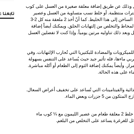
ال وذلك عن طريق إضافة معلقة صغيرة من العسل على كوب
ترات منتظمة. أو خلط نسب متساوية من العسل وعصير
تابعنا
الليمون لتكوين خليط ثم إضافة بعض الماء الساخن إلى هذا الخليط. كما أنّ أخذ 2 ملعقة منه كل 2-3
اط والتخلص من إلتهابات الحلق. ويمكنك أيضاً إضافة
بعد ذلك تناوليه مرتين يومياً. وإذا كنت لا تفضلين العسل
لميكروبات والمضادة للبكتيريا التي تُحارب الإلتهابات. وفي
ي ماءها، فله تأثير جيد حيث يُساعد على التنفس بسهولة
رار. وأيضاً يمكنك إضافة الثوم إلى الطعام أو أكله مباشرة.
قضاء على هذه الحالة.
غذائية والفيتامينات التي تُساعد على تخفيف أعراض السعال.
مكونات الليمون تُخفف من البلغم فبمجرد خلط 2 معلقة طعام من عصير الليمون مع ¼ كوب ماء
ل للغرغرة يساعد على التخلص من البلغم.