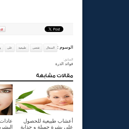
الوسوم :
السعال
تقضى
طبيعية
على
و
السابق:
فوائد الذرة
مقالات مشابهة
أعشاب طبيعية للحصول
عادات 
على بشرة جميلة و جذابة
البشرة