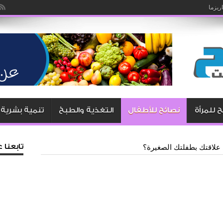
يزما
ليه يوافق على طلباتك .. طرق مجربة وناجحة
 للمرأة
نصائح للأطفال
التغذية والطبخ
تنمية بشرية
تابعنا
علاقتك بطفلتك الصغيرة؟