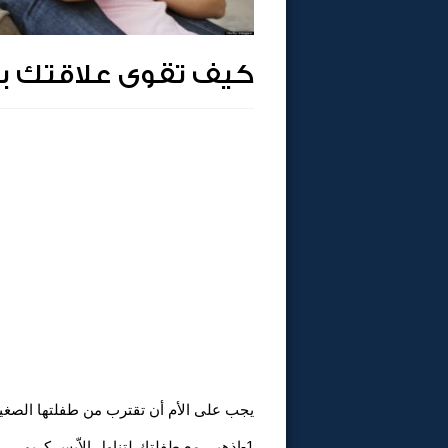
كيف تقوى علاقتك ب
يجب على الأم أن تقترب من طفلتها الصغي
1-اذهبى مع طفلتك لتناول الاّيس كريم .