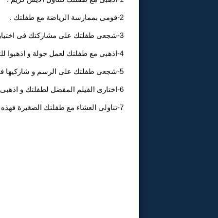
2-قومى بممارسة الرياضة مع طفلتك .
3-شجعى طفلتك على مشاركتك فى اختيار الأطباق و المأكولات التى تقدميها على المائدة.
4-اذهبى مع طفلتك لعمل جولة و اذهبوا للتسوق سوياً .
5-شجعى طفلتك على الرسم و شاركيها فى اللعب بالألعاب الإلكترونية و اللوحية.
6-اختارى الفيلم المفضل لطفلتك و اذهبى معها لمشاهدته.
7-تناولى العشاء مع طفلتك الصغيرة فهذه الفرصة ملائمة للحديث عن كل ما يدور بداخل المدرسة.