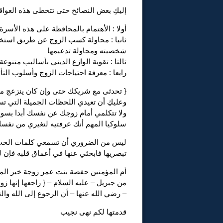
إليكِ بعض النصائح حتى تتخطى هذه العوا
أولا : الأهتمام بالمحافظة على هذه الأس
ثانيا : محاولة كسب الزوج عن طريق استخدا
شخصيته ومحاولة تدعيمها
ثالثا : تقوية الوازع الديني بأساليب متنوع
رابعا : معرفة احتياجات الزوج وأسلوب التأ
{ تحدثى مع شريكك حتى وإن كان ينزعج من ق
وعليكِ أن تعيدي اللحظات الجميلة التي تس
ولا تتكلمي أمام زوجك عن نفسك أبدا بسوء
سلوكيا المهم أنك عرفتيه لتغيري من نفس
ليس من الضروري أن تسمعي كلمات الحب م
تبصريها فابحثي عنها في أعماق قلبه فإن ل
أم المؤمنين حفصة بنت عمر زوجة خير الم
من جبريل – عليه السلام – { راجعها إنها 
– رضي الله عنها – أن الرجوع إلى الله وا
قدمتها لكم نهى نجيب