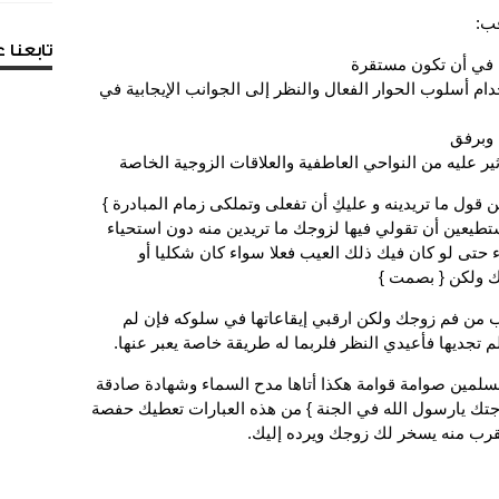
قب:
تابعنا
رة في أن تكون مستقرة
م أسلوب الحوار الفعال والنظر إلى الجوانب الإيجابية في
ة وبرفق
ثير عليه من النواحي العاطفية والعلاقات الزوجية الخاصة
ول ما تريدينه و عليكِ أن تفعلى وتملكى زمام المبادرة }
تطيعين أن تقولي فيها لزوجك ما تريدين منه دون استحياء
 حتى لو كان فيك ذلك العيب فعلا سواء كان شكليا أو
ك ولكن { بصمت }
ن فم زوجك ولكن ارقبي إيقاعاتها في سلوكه فإن لم
م تجديها فأعيدي النظر فلربما له طريقة خاصة يعبر عنها.
سلمين صوامة قوامة هكذا أتاها مدح السماء وشهادة صادقة
زوجتك يارسول الله في الجنة } من هذه العبارات تعطيك حفصة
لقرب منه يسخر لك زوجك ويرده إليك.