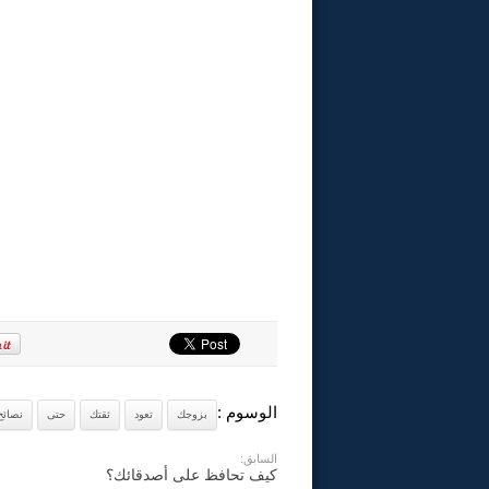
الوسوم :
بزوجك
تعود
ثقتك
حتى
نصائح
السابق:
كيف تحافظ على أصدقائك؟