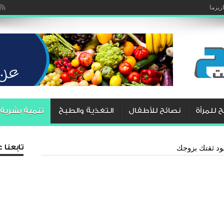
يزما
 للمرأة
نصائح للأطفال
التغذية والطبخ
تنمية بشرية
تابعنا
ود ثقتك بزوجك