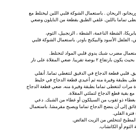
يجانو، الريحان . باستعمال الشوكة قلبي اللبن ليختلط مع
تغطى تماما باللبن. غلفي الطبق بقطعة من النايلون وضعي
بريكا، الشطة الناعمة، الشطة ، الزنجبيل، الثوم،
، الفلفل الأسود والبيكنج باودر. باستعمال الشوكة قلبي
4. في مقلاة عميقة ضعي مقدار من الزيت بحيث يكون بارتفاع ٢ بوصة تقريبا. ضعي المقلاة على نار
ق. قلبي قطعة الدجاج في الدقيق لتتغطى تماما. أنقلي
غطى بطبقة وفيرة منه ثم أعيدي قطعة الدجاج في خليط
ة مرات لتتغطى تماما بطبقة وفيرة منه. ضعي قطعة الدجاج
 بقية قطع الدجاج لتملئي المقلاة.
ة بغطاء ذو ثقوب من السيلكون أو غطاء من الشبك. دعي
اج يطهي على النار الهادئة لمدة ١٠ دقائق إلى أن ينضج الدجاج تماما ويصبح مقرمشا. باستعمال
فترة القلي.