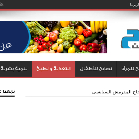
يزما
ليه يوافق على طلباتك .. طرق مجربة وناجحة
 للمرأة
نصائح للأطفال
التغذية والطبخ
تنمية بشرية
تابعنا
جاج المقرمش السبايسى