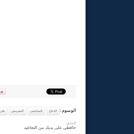
الوسوم :
الدجاج
السبايسى
المقرمش
طري
السابق:
حافظى على يديك من التجاعيد