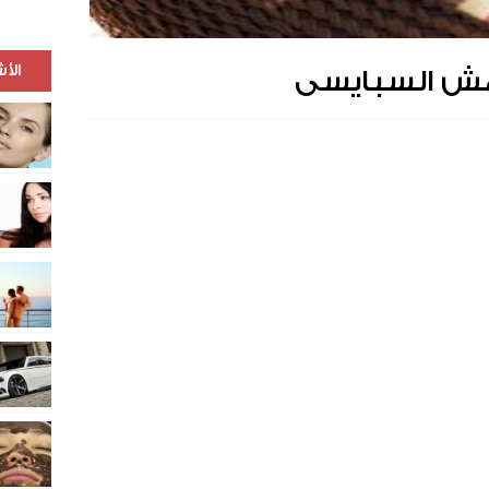
الأ
مش السبايسى