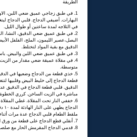
الطريقة
1. في طبق زجاجي عميق ضعي اللبن، الاور
البهارات. أضيفي الدجاج. قلبي الدجاج لي
في الثلاجه لمدة ساعتين أو طوال الليل.
2. في طبق عميق ضعي الدقيق، النشا، البا
البصل،عصير الليمون، الملح، الفلفل الأبيض
الدقيق مع بقية المواد لتختلط.
3. في طبق عميق ضعي اللبن والبيض. باستعمال مضرب شبك يدوي قلبي المواد لتختلط.
متوسطة.
5. خذي قطعة من الدجاج وضعيها في الدقي
قطعة الدجاج إلى خليط البيض وقلبيها لتت
الدقيق. قلبي قطعة الدجاج في الدقيق عد
مباشرة في الزيت الساخن. كرري الخطوة مع
6. خففي النار تحت المقلاة. غطي المقلا
الدج
ملقط الطعام قلبي الدجاج عدة مرات أثناء 
7. أنقلي قطع الدجاج على قطعة من ورق المطبخ لتتخلص من الزيت الفائض.
8. قدمي الدجاج المقرمش الحار مع صلصة الثوم أو الكاتشاب.