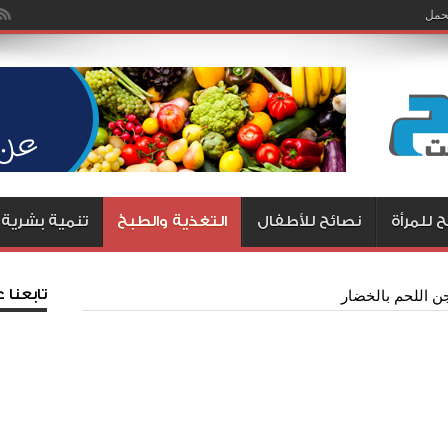
لحمل
م بسرعة
 للمرأة
نصائح للأطفال
التغذية والطبخ
تنمية بشرية
تابعنا
ن اللحم بالخضار