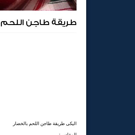
طريقة طاجن اللحم ب
اليكى طريقة طاجن اللحم بالخضار
المقادير :